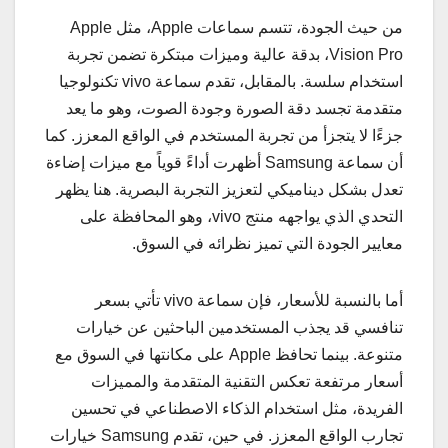
من حيث الجودة، تتسم سماعات Apple، مثل Apple
Vision Pro، بدقة عالية وميزات مبتكرة تضمن تجربة
استخدام سلسة. بالمقابل، تقدم سماعة vivo تكنولوجيا
متقدمة تجسد دقة الصورة وجودة الصوت، وهو ما يعد
جزءًا لا يتجزأ من تجربة المستخدم في الواقع المعزز. كما
أن سماعة Samsung أظهرت أداءً قوياً مع ميزات إضاءة
تعدل بشكل ديناميكي لتعزيز التجربة البصرية. هنا يظهر
التحدي الذي يواجهه منتج vivo، وهو المحافظة على
معايير الجودة التي تميز نظرائه في السوق.
أما بالنسبة للأسعار، فإن سماعة vivo تأتي بسعر
تنافسي قد يجذب المستخدمين الباحثين عن خيارات
متنوعة. بينما تحافظ Apple على مكانتها في السوق مع
أسعار مرتفعة تعكس التقنية المتقدمة والمميزات
الفريدة، مثل استخدام الذكاء الاصطناعي في تحسين
تجارب الواقع المعزز. في حين، تقدم Samsung خيارات