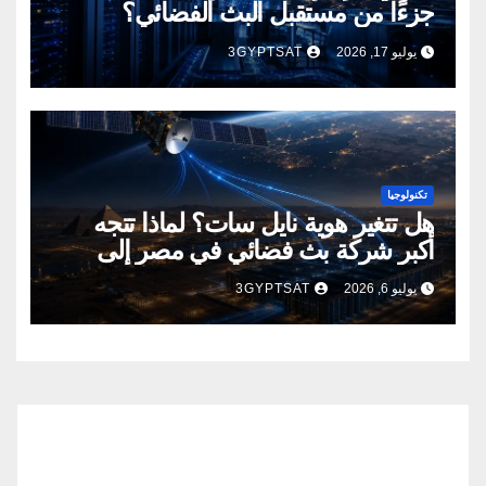
جزءًا من مستقبل البث الفضائي؟
يوليو 17, 2026
3GYPTSAT
تكنولوجيا
هل تتغير هوية نايل سات؟ لماذا تتجه
أكبر شركة بث فضائي في مصر إلى
إنشاء مراكز بيانات؟
يوليو 6, 2026
3GYPTSAT