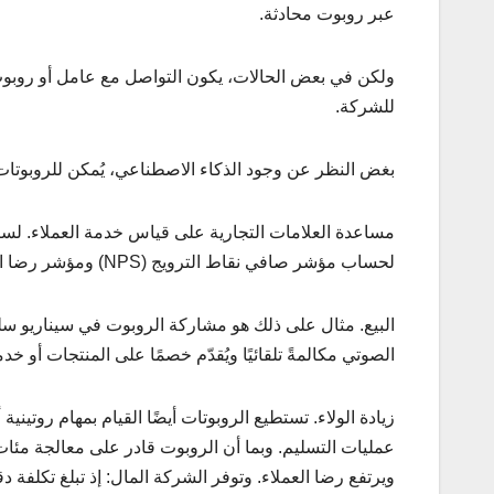
عبر روبوت محادثة.
ولكن في بعض الحالات، يكون التواصل مع عامل أو روبوت بد
للشركة.
بغض النظر عن وجود الذكاء الاصطناعي، يُمكن للروبوتات 
مساعدة العلامات التجارية على قياس خدمة العملاء. لسن
لحساب مؤشر صافي نقاط الترويج (NPS) ومؤشر رضا العملاء (CSI). هذه مقاييس تُظهر مدى ولاء العملاء ورضاهم عن مشترياتهم.
البيع. مثال على ذلك هو مشاركة الروبوت في سيناريو سلة
الصوتي مكالمةً تلقائيًا ويُقدّم خصمًا على المنتجات أو خد
زيادة الولاء. تستطيع الروبوتات أيضًا القيام بمهام روتيني
عمليات التسليم. وبما أن الروبوت قادر على معالجة مئات
ويرتفع رضا العملاء. وتوفر الشركة المال: إذ تبلغ تكلفة دقيقة عمل المشغل حوالي 12 روبل، ب