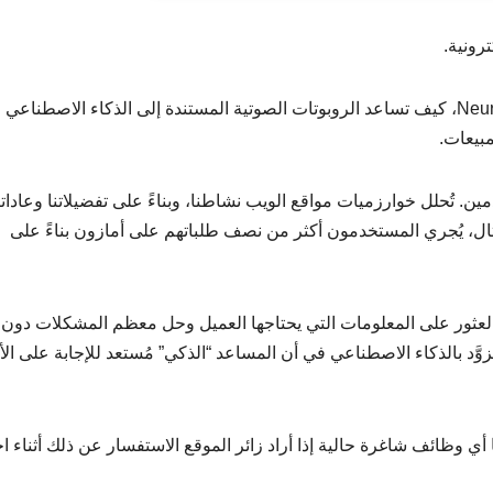
رونية.
أوضح ألكسندر لوشكاريف، المدير التجاري لشركة Neuro.net، كيف تساعد الروبوتات الصوتية المستندة إلى الذكاء الاصطناعي
مبيعات.
ن. تُحلل خوارزميات مواقع الويب نشاطنا، وبناءً على تفضيلاتنا وعاداتن
ل، يُجري المستخدمون أكثر من نصف طلباتهم على أمازون بناءً على
نه العثور على المعلومات التي يحتاجها العميل وحل معظم المشكلات دون
زوَّد بالذكاء الاصطناعي في أن المساعد “الذكي” مُستعد للإجابة على الأ
 أي وظائف شاغرة حالية إذا أراد زائر الموقع الاستفسار عن ذلك أثناء اخ