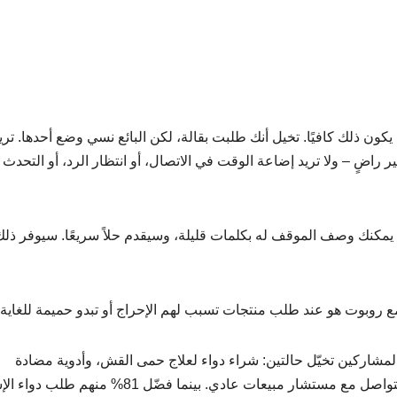
كون ذلك كافيًا. تخيل أنك طلبت بقالة، لكن البائع نسي وضع أحدها. تر
ر راضٍ – ولا تريد إضاعة الوقت في الاتصال، أو انتظار الرد، أو التحدث
. يمكنك وصف الموقف له بكلمات قليلة، وسيقدم حلاً سريعًا. سيوفر ذل
وبوت هو عند طلب منتجات تسبب لهم الإحراج أو تبدو حميمة للغاية.
لمشاركين تخيّل حالتين: شراء دواء لعلاج حمى القش، وأدوية مضادة
للإسهال. في حالة حمى القش، اختار 91% من الطلاب التواصل مع مستشار مبيعات عادي. بينما فضّل 81%