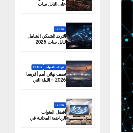
على النايل سات
2026 – الحقيقة
والبديل الرسمي
للمشاهدة
BLOG
التردد الشبكي الشامل
لنايل سات 2026
لتحميل أكبر عدد
قنوات دفعة واحدة
ترددات القنوات
BLOG
نصف نهائي أمم أفريقيا
2026 – الليلة التي
تحدد البطل
BLOG
أفضل القنوات
الرياضية المجانية في
2026