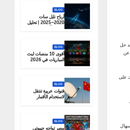
BLOG
أرباح نايل سات
2020–2025 | تحليل
شامل لأداء الشركة
يد حل
BLOG
 عن
أقوى 10 منصات لبث
المباريات في 2026
(قانونية 100%)
ك على
BLOG
قنوات عربية تنتقل
لاستخدام الأقمار
الصينية رسميًا
BLOG
 منهم طلب دواء الإسهال
مصر تواجه جيبوتي