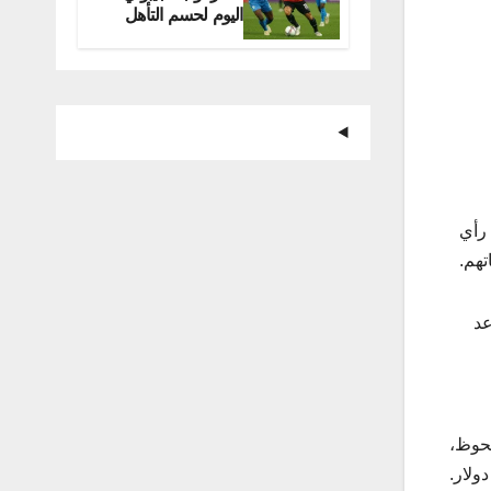
اليوم لحسم التأهل
للمونديال
 رأي
عد
لحوظ،