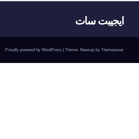
ايجيبت سات
.
Proudly powered by WordPress
|
Theme:
Newsup
by
Themeansar