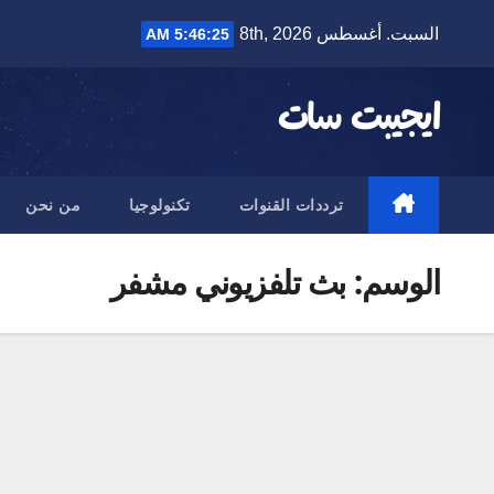
Ski
السبت. أغسطس 8th, 2026
5:46:25 AM
t
conten
ايجيبت سات
ترددات القنوات
تكنولوجيا
من نحن
الوسم:
بث تلفزيوني مشفر