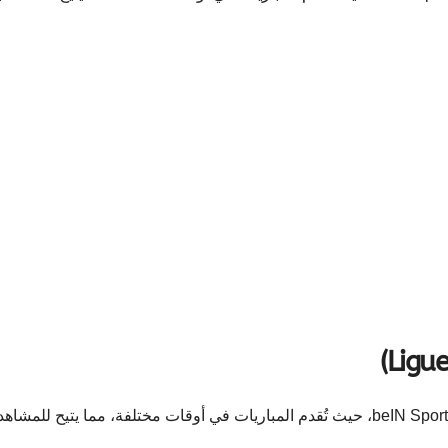
تُبث مباريات دوري الدرجة الثانية الفرنسي على قنوات beIN Sports، حيث تُقدم المباريات في أوقات مختلفة، مما يتيح للمش