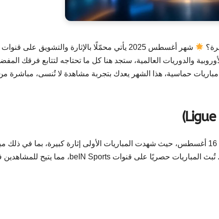
يرة؟
شهر أغسطس 2025 يأتي محمّلًا بالإثارة والتشويق على قنوات
وروبية والدوريات العالمية، ستجد هنا كل ما تحتاجه لتتابع فرقك المفض
باريات حماسية، هذا الشهر يعدك بتجربة مشاهدة لا تُنسى، مباشرة من
انطلقت منافسات الدوري الفرنسي موسم 2025/26 في 16 أغسطس، حيث شهدت المباريات الأولى إثارة كبيرة، بما في ذلك 
مارسيليا ضد رين، ومباراة باريس سان جيرمان ضد نانت. تُبث المباريات حصريًا على قنوات beIN Sports،