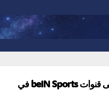
أبرز البطولات الرياضية على قنوات beIN Sports في