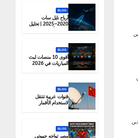
BLOG
أرباح نايل سات
2020–2025 | تحليل
شامل لأداء الشركة
هدين
BLOG
أقوى 10 منصات لبث
المباريات في 2026
(قانونية 100%)
BLOG
قنوات عربية تنتقل
لاستخدام الأقمار
الصينية رسميًا
شاهدين
BLOG
مصر تواجه جيبوتي