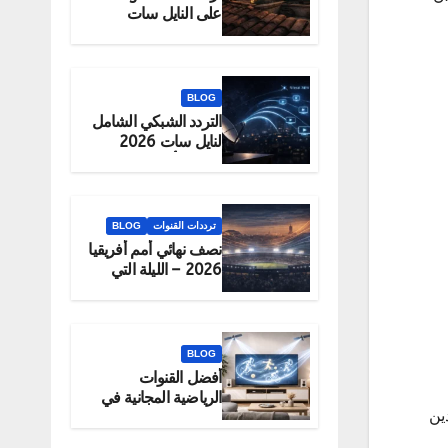
على النايل سات
2026 – الحقيقة
والبديل الرسمي
للمشاهدة
BLOG
التردد الشبكي الشامل
لنايل سات 2026
لتحميل أكبر عدد
قنوات دفعة واحدة
ترددات القنوات
BLOG
نصف نهائي أمم أفريقيا
2026 – الليلة التي
تحدد البطل
BLOG
أفضل القنوات
الرياضية المجانية في
اهدين
2026