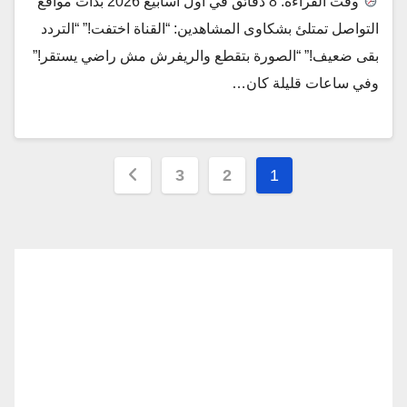
وقت القراءة: 8 دقائق في أول أسابيع 2026 بدأت مواقع
التواصل تمتلئ بشكاوى المشاهدين: “القناة اختفت!” “التردد
بقى ضعيف!” “الصورة بتقطع والريفرش مش راضي يستقر!”
وفي ساعات قليلة كان…
تعدد
3
2
1
صفحات
المقالات