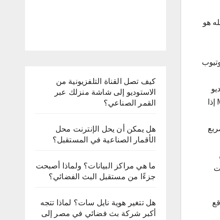
له هو
ليوتيوب
كيف تصل القناة التلفزيونية من
يديو
الاستوديو إلى شاشة منزلك عبر
ولصقه في مربع البحث على موقع ClipConverter. ستتيح لك الخدمة تحميل الفيديو بصيغ مختلفة، بما في ذلك صيغة MP3 إذا
القمر الصناعي؟
مربع
هل يمكن أن يحل الإنترنت محل
الأقمار الصناعية في المستقبل؟
ما هي مراكز البيانات؟ ولماذا أصبحت
ت
جزءًا من مستقبل البث الفضائي؟
قع
هل تتغير هوية نايل سات؟ لماذا تتجه
أكبر شركة بث فضائي في مصر إلى