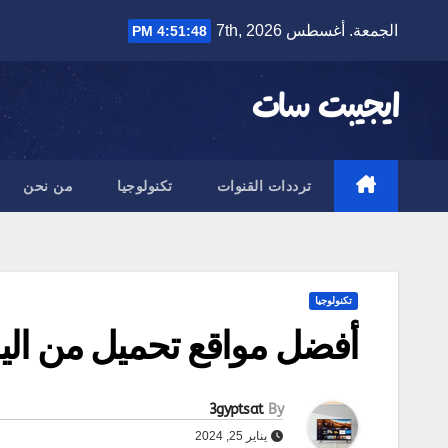
Ski
الجمعة. أغسطس 7th, 2026
4:51:48 PM
t
conten
ايجيبت سات
ترددات القنوات
تكنولوجيا
من نحن
تكنولوجيا
أفضل مواقع تحميل من الي
3gyptsat
By
يناير 25, 2024