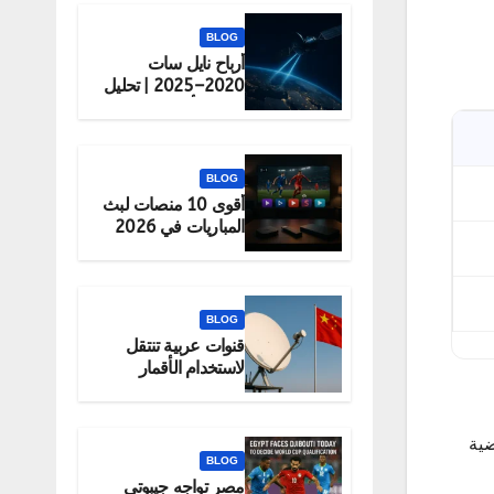
BLOG
أرباح نايل سات
2020–2025 | تحليل
شامل لأداء الشركة
BLOG
أقوى 10 منصات لبث
المباريات في 2026
(قانونية 100%)
BLOG
قنوات عربية تنتقل
لاستخدام الأقمار
الصينية رسميًا
ضية
BLOG
مصر تواجه جيبوتي