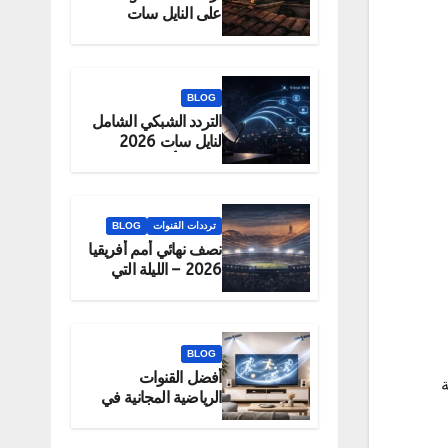
على النايل سات
2026 – الحقيقة
والبديل الرسمي
للمشاهدة
BLOG
التردد الشبكي الشامل
لنايل سات 2026
لتحميل أكبر عدد
قنوات دفعة واحدة
ترددات القنوات
BLOG
نصف نهائي أمم أفريقيا
2026 – الليلة التي
تحدد البطل
BLOG
أفضل القنوات
ة
الرياضية المجانية في
2026