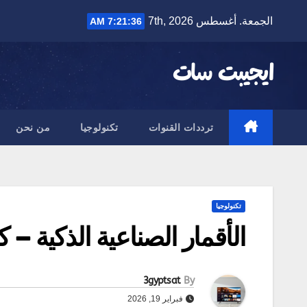
Ski
الجمعة. أغسطس 7th, 2026
7:21:37 AM
t
conten
ايجيبت سات
ترددات القنوات
تكنولوجيا
من نحن
تكنولوجيا
الأقمار الصناعية الذكية – 
3gyptsat
By
فبراير 19, 2026