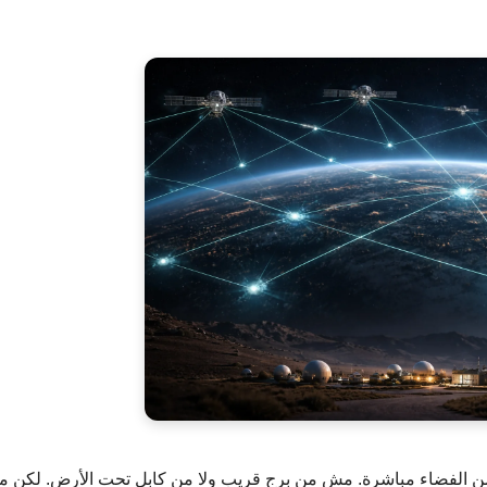
 من الفضاء مباشرة. مش من برج قريب ولا من كابل تحت الأرض. لكن م