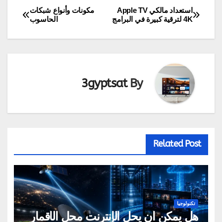
استعداد مالكي Apple TV
مكونات وأنواع شبكات
تصفّح
4K لترقية كبيرة في البرامج
الحاسوب
المقالات
3gyptsat
By
Related Post
تكنولوجيا
هل يمكن أن يحل الإنترنت محل الأقمار