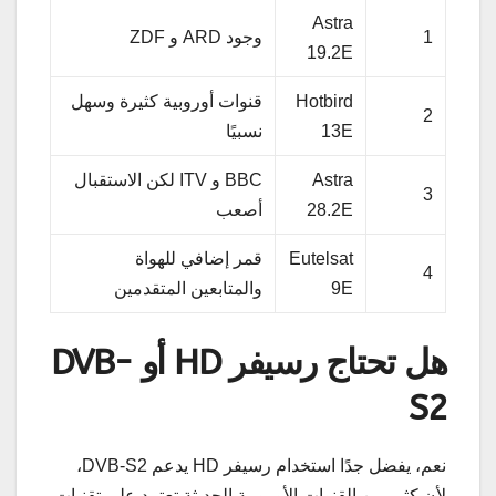
Astra
1
وجود ARD و ZDF
19.2E
Hotbird
قنوات أوروبية كثيرة وسهل
2
13E
نسبيًا
Astra
BBC و ITV لكن الاستقبال
3
28.2E
أصعب
Eutelsat
قمر إضافي للهواة
4
9E
والمتابعين المتقدمين
هل تحتاج رسيفر HD أو DVB-
S2
نعم، يفضل جدًا استخدام رسيفر HD يدعم DVB-S2،
لأن كثير من القنوات الأوروبية الحديثة تعتمد على تقنيات