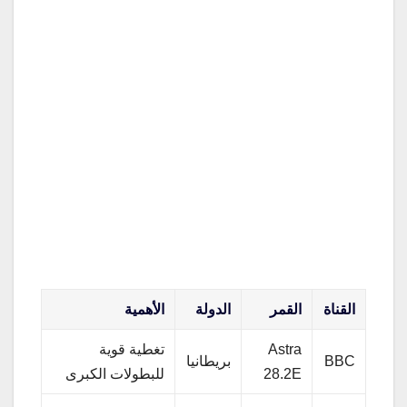
القناة
القمر
الدولة
الأهمية
Astra
تغطية قوية
BBC
بريطانيا
28.2E
للبطولات الكبرى