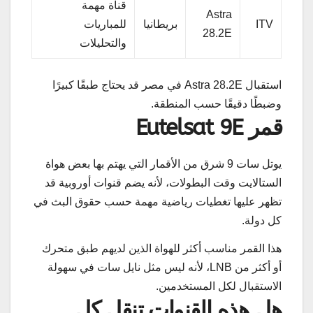
قناة مهمة
Astra
ITV
بريطانيا
للمباريات
28.2E
والتحليلات
استقبال Astra 28.2E في مصر قد يحتاج طبقًا كبيرًا
وضبطًا دقيقًا حسب المنطقة.
قمر Eutelsat 9E
يوتل سات 9 شرق من الأقمار التي يهتم بها بعض هواة
الستالايت وقت البطولات، لأنه يضم قنوات أوروبية قد
تظهر عليها تغطيات رياضية مهمة حسب حقوق البث في
كل دولة.
هذا القمر مناسب أكثر للهواة الذين لديهم طبق متحرك
أو أكثر من LNB، لأنه ليس مثل نايل سات في سهولة
الاستقبال لكل المستخدمين.
هل هذه القنوات تنقل كل