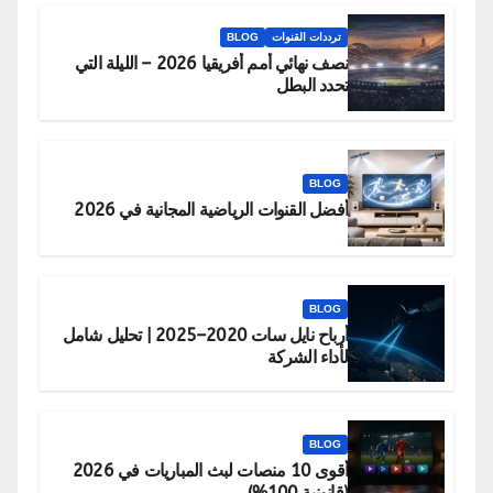
ترددات القنوات
BLOG
نصف نهائي أمم أفريقيا 2026 – الليلة التي
تحدد البطل
BLOG
أفضل القنوات الرياضية المجانية في 2026
BLOG
أرباح نايل سات 2020–2025 | تحليل شامل
لأداء الشركة
BLOG
أقوى 10 منصات لبث المباريات في 2026
(قانونية 100%)