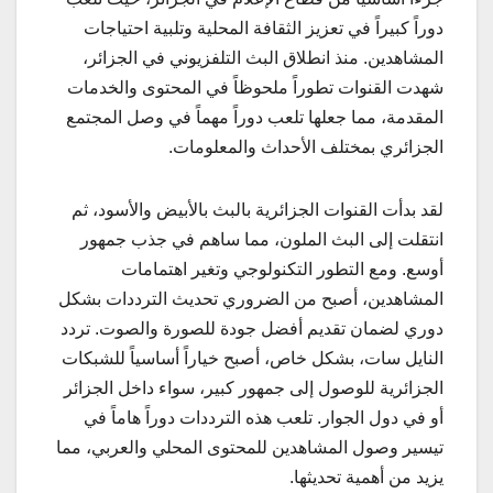
دوراً كبيراً في تعزيز الثقافة المحلية وتلبية احتياجات
المشاهدين. منذ انطلاق البث التلفزيوني في الجزائر،
شهدت القنوات تطوراً ملحوظاً في المحتوى والخدمات
المقدمة، مما جعلها تلعب دوراً مهماً في وصل المجتمع
الجزائري بمختلف الأحداث والمعلومات.
لقد بدأت القنوات الجزائرية بالبث بالأبيض والأسود، ثم
انتقلت إلى البث الملون، مما ساهم في جذب جمهور
أوسع. ومع التطور التكنولوجي وتغير اهتمامات
المشاهدين، أصبح من الضروري تحديث الترددات بشكل
دوري لضمان تقديم أفضل جودة للصورة والصوت. تردد
النايل سات، بشكل خاص، أصبح خياراً أساسياً للشبكات
الجزائرية للوصول إلى جمهور كبير، سواء داخل الجزائر
أو في دول الجوار. تلعب هذه الترددات دوراً هاماً في
تيسير وصول المشاهدين للمحتوى المحلي والعربي، مما
يزيد من أهمية تحديثها.