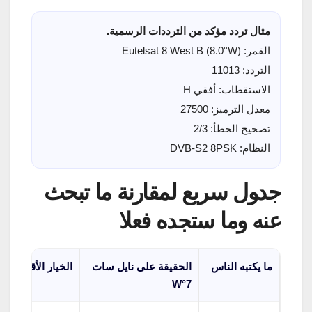
مثال تردد مؤكد من الترددات الرسمية.
القمر: Eutelsat 8 West B (8.0°W)
التردد: 11013
الاستقطاب: أفقي H
معدل الترميز: 27500
تصحيح الخطأ: 2/3
النظام: DVB-S2 8PSK
جدول سريع لمقارنة ما تبحث
عنه وما ستجده فعلا
ما يكتبه الناس
الحقيقة على نايل سات
الخيار الأقرب عملي
7°W