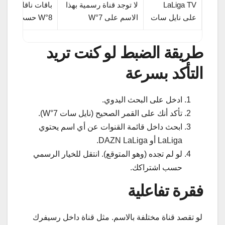
LaLiga TV
لا توجد قناة رسمية بهذا
على نايل سات
الاسم على 7°W
8°W حسب بلدك واشتراكك
طريقة الضبط لو كنت تريد
التأكد بسرعة
ادخل على البحث اليدوي.
تأكد أنك على القمر الصحيح (نايل سات 7°W).
ابحث داخل قائمة القنوات عن أي اسم يحتوي
LaLiga أو DAZN LaLiga.
لو لم تجده (وهو المتوقع). انتقل للخيار الرسمي
حسب اشتراكك.
فقرة تفاعلية
لو تقصد قناة مختلفة بالاسم. مثل قناة داخل رسيفرك