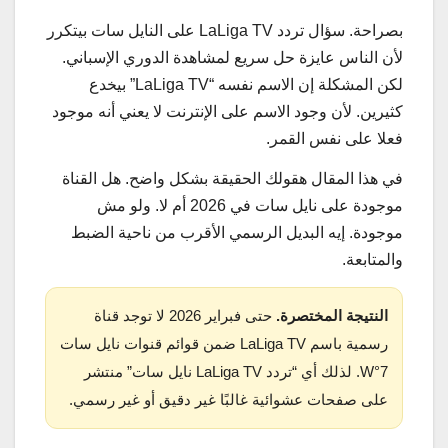
بصراحة. سؤال تردد LaLiga TV على النايل سات بيتكرر
لأن الناس عايزة حل سريع لمشاهدة الدوري الإسباني.
لكن المشكلة إن الاسم نفسه “LaLiga TV” بيخدع
كثيرين. لأن وجود الاسم على الإنترنت لا يعني أنه موجود
فعلا على نفس القمر.
في هذا المقال هقولك الحقيقة بشكل واضح. هل القناة
موجودة على نايل سات في 2026 أم لا. ولو مش
موجودة. إيه البديل الرسمي الأقرب من ناحية الضبط
والمتابعة.
النتيجة المختصرة.
حتى فبراير 2026 لا توجد قناة
رسمية باسم LaLiga TV ضمن قوائم قنوات نايل سات
7°W. لذلك أي “تردد LaLiga TV نايل سات” منتشر
على صفحات عشوائية غالبًا غير دقيق أو غير رسمي.