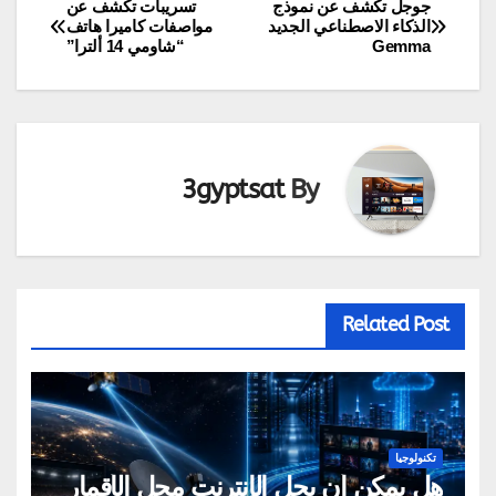
جوجل تكشف عن نموذج
تسريبات تكشف عن
تصفّح
الذكاء الاصطناعي الجديد
مواصفات كاميرا هاتف
Gemma
“شاومي 14 ألترا”
المقالات
3gyptsat
By
Related Post
تكنولوجيا
هل يمكن أن يحل الإنترنت محل الأقمار