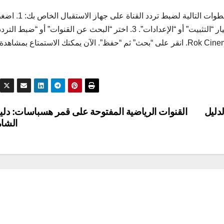
لتتمكن من الاستمتاع بمحتوى Rok Cinema TV، اتبع الخطوات التالية لضبط تردد القناة على جه
على زر “Menu” في جهاز التحكم عن بعد. 2. انتقل إلى خيار “التثبيت” أو “الإعدادات”. 3. اختر “البحث عن القنوات” أو “
4. أدخل الترددات الجديدة التي تم تحديدها لقناة Rok Cinema TV. 5. انقر على “بحث” ثم “حفظ”. الآن يمكنك الاستمتاع بمشاهدة
rai  على قمر هوت بيرد 2024: الدليل
القنوات الرياضية المفتوحة على قمر هسباسات: دلي
الشا