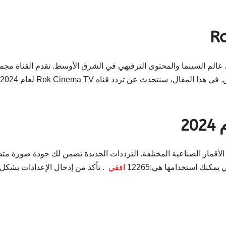
ات البارزة في عالم السينما والمحتوى الترفيهي في الشرق الأوسط. تقدم القناة مج
متنوعة من الأفلام والمسلسلات التي تلبي مختلف الأذواق. في هذا المقال، سنتحدث عن تردد قناه Rok Cinema TV لعام 2024
بط تردد قناه Rok Cinema TV لعام 2024 عبر الأقمار الصناعية المختلفة. الترددات الجديدة تضمن لك جودة صورة
مكنك استخدامها هي:12265
افقي
. تأكد من إدخال الإعدادات بشكل