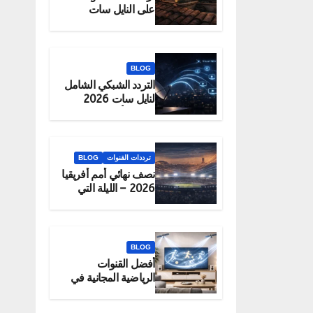
على النايل سات
2026 – الحقيقة
والبديل الرسمي
للمشاهدة
BLOG
التردد الشبكي الشامل
لنايل سات 2026
لتحميل أكبر عدد
قنوات دفعة واحدة
ترددات القنوات
BLOG
نصف نهائي أمم أفريقيا
2026 – الليلة التي
تحدد البطل
BLOG
أفضل القنوات
الرياضية المجانية في
2026