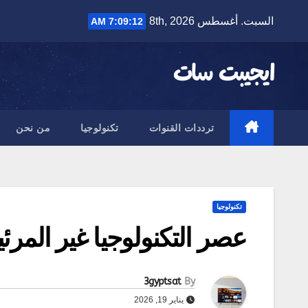
Ski
السبت. أغسطس 8th, 2026
7:09:13 AM
t
conten
ايجيبت سات
ترددات القنوات
تكنولوجيا
من نحن
تكنولوجيا
عصر التكنولوجيا غير المرئي
3gyptsat
By
يناير 19, 2026