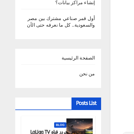
إنشاء مراكز بيانات؟
أول قمر صناعي مشترك بين مصر
والسعودية.. كل ما نعرفه حتى الآن
الصفحة الرئيسية
من نحن
Posts List
BLOG
تردد قناة LaLiga TV