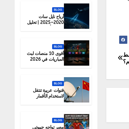
BLOG
أرباح نايل سات
2020–2025 | تحليل
شامل لأداء الشركة
BLOG
أقوى 10 منصات لبث
مط
المباريات في 2026
م؟
(قانونية 100%)
BLOG
قنوات عربية تنتقل
لاستخدام الأقمار
الصينية رسميًا
BLOG
مصر تواجه جيبوتي