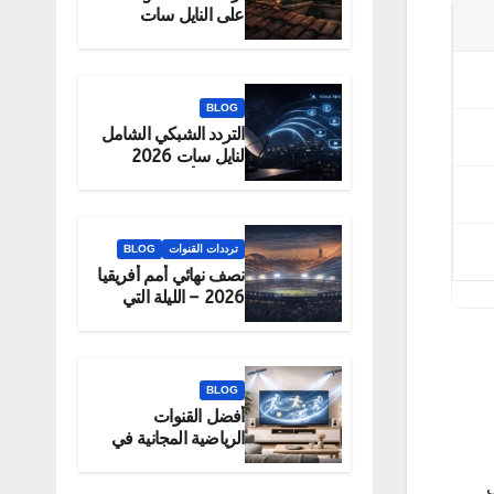
على النايل سات
2026 – الحقيقة
والبديل الرسمي
للمشاهدة
BLOG
التردد الشبكي الشامل
لنايل سات 2026
لتحميل أكبر عدد
قنوات دفعة واحدة
ترددات القنوات
BLOG
نصف نهائي أمم أفريقيا
2026 – الليلة التي
تحدد البطل
BLOG
أفضل القنوات
الرياضية المجانية في
2026
ي