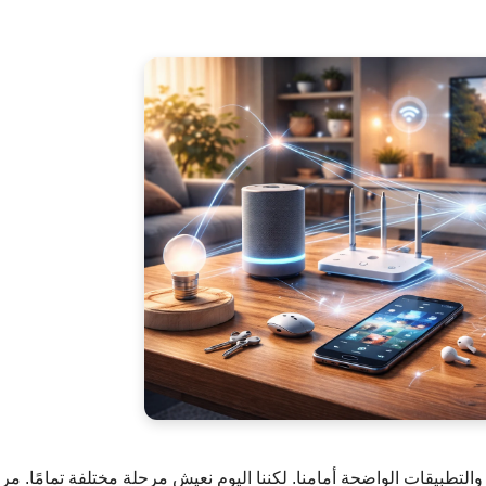
التطبيقات الواضحة أمامنا. لكننا اليوم نعيش مرحلة مختلفة تمامًا. مر