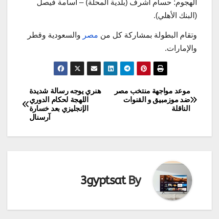
الهجوم: حسام أشرف (بلدية المحلة) – أسامة فيصل
(البنك الأهلي).
وتقام البطولة بمشاركة كل من
مصر
والسعودية وقطر
والإمارات.
موعد مواجهة منتخب مصر
هنري يوجه رسالة شديدة
تصفّح
ضد موزمبيق و القنوات
اللهجة لحكام الدوري
الناقلة
الإنجليزي بعد خسارة
المقالات
آرسنال
3gyptsat
By