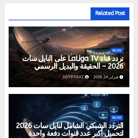
Related Post
BLOG
تردد قناة LaLiga TV على النايل سات
2026 – الحقيقة والبديل الرسمي
للمشاهدة
فبراير 14, 2026
3GYPTSAT
BLOG
التردد الشبكي الشامل لنايل سات 2026
لتحميل أكبر عدد قنوات دفعة واحدة