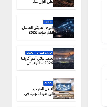
على النايل سات
2026 – الحقيقة
والبديل الرسمي
للمشاهدة
BLOG
التردد الشبكي الشامل
لنايل سات 2026
لتحميل أكبر عدد
قنوات دفعة واحدة
ترددات القنوات
BLOG
نصف نهائي أمم أفريقيا
2026 – الليلة التي
تحدد البطل
BLOG
أفضل القنوات
الرياضية المجانية في
2026