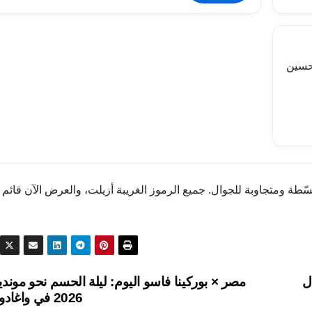
تحسين
سّطة ومتجاوبة للجوال. جميع الرموز الغريبة أزيلت، والعرض الآن قائم
ل
مصر × بوركينا فاسو اليوم: ليلة الحسم نحو موندي
2026 في واغادوغو