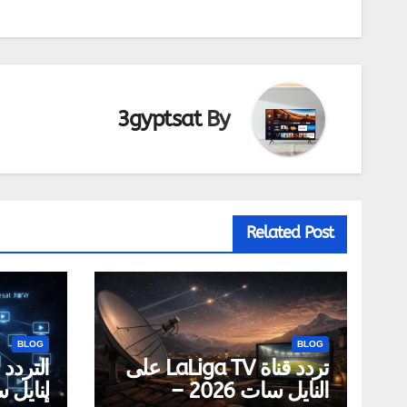
3gyptsat
By
Related Post
BLOG
BLOG
تردد قناة LaLiga TV على
التردد
النايل سات 2026 –