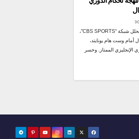
لهجة لحكام الدوري
ال
3
استقبل أسطورة نادي آرسنال ومحلل شبكة “CBS SPORTS”،
ل أمام وست هام يونايتد،
ي الإنجليزي الممتاز. وخسر