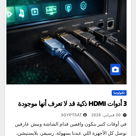
تكنولوجيا
3 أدوات HDMI ذكية قد لا تعرف أنها موجودة
20 فبراير، 2026
3GYPTSAT
في أوقات كتير بنكون واقفين قدام الشاشة ومش عارفين
نوصل كل الأجهزة اللي عندنا بسهولة. رسيفر، بلايستيشن،