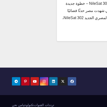
إطلاق القمر الصناعي المصري NileSat 302 – خطوة جديدة
 شهدت مصر حدثًا فضائيًا
ضخمًا مع إطلاق القمر الصناعي المصري الجديد NileSat 302،
ترددات القنوات
تكنولوجيا
من نحن