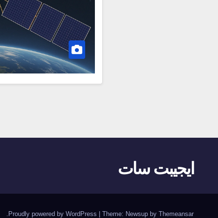
ايجيبت سات
.
Proudly powered by WordPress
|
Theme:
Newsup
by
Themeansar