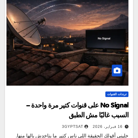
ترددات القنوات
No Signal على قنوات كتير مرة واحدة –
السبب غالبًا مش الطبق
16 فبراير، 2026
3GYPTSAT
خليني أقولك الحقيقة اللي ناس كتير ما بتاخدش بالها منها.