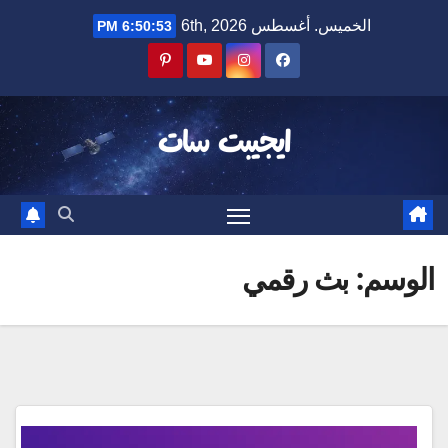
Ski
الخميس. أغسطس 6th, 2026
6:50:54 PM
t
conten
ايجيبت سات
الوسم:
بث رقمي