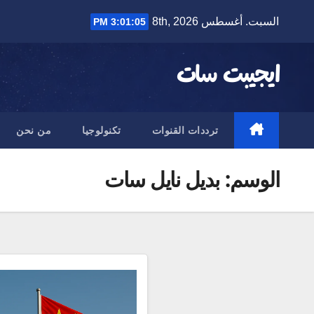
Ski
السبت. أغسطس 8th, 2026
3:01:05 PM
t
conten
ايجيبت سات
ترددات القنوات
تكنولوجيا
من نحن
الوسم:
بديل نايل سات