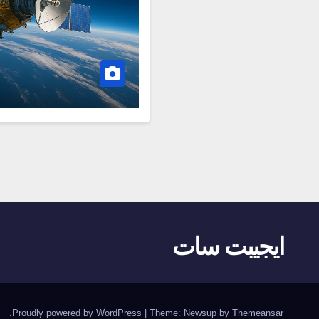
ايجيبت سات
.
Proudly powered by WordPress
|
Theme:
Newsup
by
Themeansar