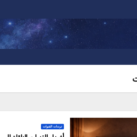
ت
ترددات القنوات