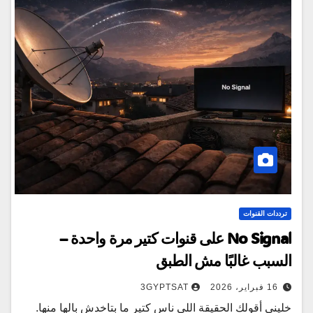
ترددات القنوات
No Signal على قنوات كتير مرة واحدة –
السبب غالبًا مش الطبق
16 فبراير، 2026
3GYPTSAT
خليني أقولك الحقيقة اللي ناس كتير ما بتاخدش بالها منها.