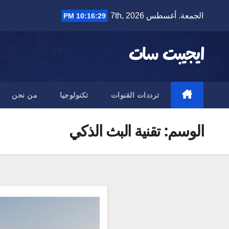
Ski
الجمعة. أغسطس 7th, 2026
10:16:29 PM
t
conten
ايجيبت سات
ترددات القنوات
تكنولوجيا
من نحن
الوسم:
تقنية البث الذكي