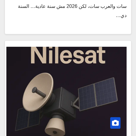
سات والعرب سات، لكن 2026 مش سنة عادية… السنة
دي…