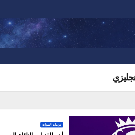
نجليزي
ترددات القنوات