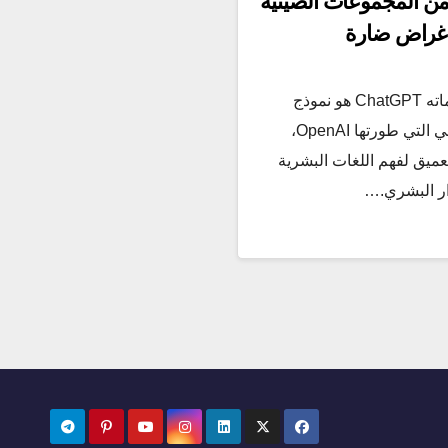
 المزيد من المجموعات الصينية
مقدمة حول ChatGPT واستخداماته ChatGPT هو نموذج
متقدم من نماذج الذكاء الاصطناعي التي طورتها OpenAI،
لعميق لفهم اللغات البشرية
ار البشري.…