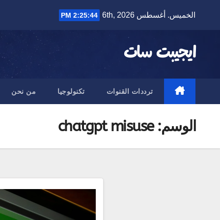
Ski
الخميس. أغسطس 6th, 2026
2:25:45 PM
t
conten
ايجيبت سات
ترددات القنوات
تكنولوجيا
من نحن
الوسم:
chatgpt misuse