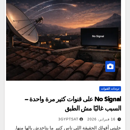
ترددات القنوات
No Signal على قنوات كتير مرة واحدة –
السبب غالبًا مش الطبق
16 فبراير، 2026
3GYPTSAT
خليني أقولك الحقيقة اللي ناس كتير ما بتاخدش بالها منها.