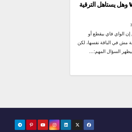
الفرق بين WiFi 6 و WiFi 7 وهل يستاهل الترقية
ن الواي فاي بيقطع أو
لة مش في الباقة نفسها، لكن
بيظهر السؤال المهم:…