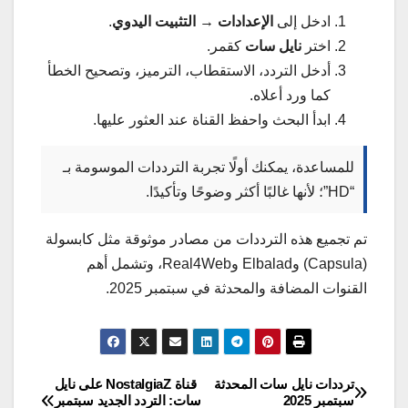
ادخل إلى
الإعدادات → التثبيت اليدوي
.
اختر
نايل سات
كقمر.
أدخل التردد، الاستقطاب، الترميز، وتصحيح الخطأ
كما ورد أعلاه.
ابدأ البحث واحفظ القناة عند العثور عليها.
للمساعدة، يمكنك أولًا تجربة الترددات الموسومة بـ
“HD”؛ لأنها غالبًا أكثر وضوحًا وتأكيدًا.
تم تجميع هذه الترددات من مصادر موثوقة مثل كابسولة
(Capsula) وElbalad وReal4Web، وتشمل أهم
القنوات المضافة والمحدثة في سبتمبر 2025.
ترددات نايل سات المحدثة
قناة NostalgiaZ على نايل
تصفّح
سبتمبر 2025
سات: التردد الجديد سبتمبر