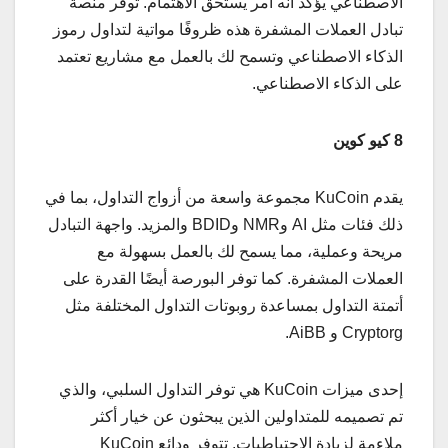
الاصطناعي يؤكد أنه أمر يستحق الاهتمام. توفر منصة
تبادل العملات المشفرة هذه ظروفًا مواتية لتداول رموز
الذكاء الاصطناعي وتسمح لك بالعمل مع مشاريع تعتمد
على الذكاء الاصطناعي.
8 كيو كوين
يقدم KuCoin مجموعة واسعة من أزواج التداول، بما في
ذلك فئات مثل AI وNMR وBDID والمزيد. واجهة التبادل
مريحة وعملية، مما يسمح لك بالعمل بسهولة مع
العملات المشفرة. كما توفر البورصة أيضًا القدرة على
أتمتة التداول بمساعدة روبوتات التداول المختلفة مثل
Cryptorg و AiBB.
إحدى ميزات KuCoin هي توفر التداول السلبي، والذي
تم تصميمه للمتداولين الذين يبحثون عن خيار أكثر
ملاءمة لزيادة الاحتياطيات. تتوفر ودائع KuCoin