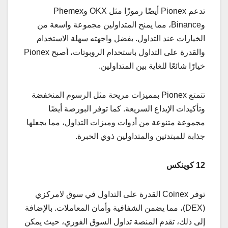
تدعم Pionex أيضًا رموزًا مثل OKX وPhemex
وBinance، مما يمنح المتداولين مجموعة واسعة من
الخيارات عند التداول. بفضل واجهته سهلة الاستخدام
والقدرة على التداول باستخدام الروبوتات، أصبح Pionex
خيارًا شائعًا للغاية بين المتداولين.
تتمتع Pionex بمميزات مريحة مثل الرسوم المنخفضة
وتأكيدات الإيداع السريعة. كما توفر البورصة أيضًا
مجموعة متنوعة من أدوات وميزات التداول، مما يجعلها
جذابة للمبتدئين والمتداولين ذوي الخبرة.
12 كوينكس
توفر Coinex القدرة على التداول في سوق لامركزي
(DEX)، مما يضمن الشفافية وأمان المعاملات. بالإضافة
إلى ذلك، تقدم المنصة تداول السوق الفوري، حيث يمكن