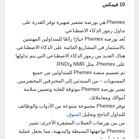
10 فيمكس
Phemex هي بورصة تشفير شهيرة توفر القدرة على
تداول رموز الذكاء الاصطناعي.
تُعد بورصة Phemex خيارًا رائعًا للمتداولين المهتمين
بالاستثمار في المشاريع القائمة على الذكاء الاصطناعي.
هناك العديد من رموز الذكاء الاصطناعي التي يتم تداولها
على Phemex، مثل NMR وRNDr.
تم تصميم منصة Phemex للمتداولين من جميع
المستويات – من المبتدئين إلى المحترفين المخضرمين.
تعتبر بورصة Phemex موثوقة للغاية وتضمن سلامة
أموالك ومعاملاتك.
توفر Phemex مجموعة متنوعة من الأدوات والوظائف
للتداول الناجح وتحليل
السوق
.
من بين بورصات العملات المشفرة الأخرى، تتميز
Phemex بواجهتها البسيطة والبديهية، مما يجعل عملية