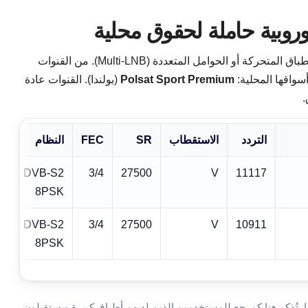
هوت بيرد 13°E مشهور في الوطن العربي بالأطباق المتحركة أو الحوامل المتعددة (Multi-LNB). من القنوات
سواقها المحلية:
Polsat Sport Premium
(بولندا). القنوات عادة
.
التردد
الاستقطاب
SR
FEC
النظام
DVB-S2
3/4
27500
V
11117
8PSK
DVB-S2
3/4
27500
V
10911
8PSK
ا. تُذكر هنا كمرجع للمستخدمين الذين لديهم أطباق كبيرة ويستقبلون