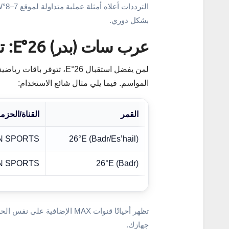
بشكل دوري.
عرب سات (بدر) 26°E: تواجد لحزمة beIN SPORTS
المواسم. فيما يلي مثال شائع الاستخدام:
القمر
القناة/الحزم
IN SPORTS
26°E (Badr/Es’hail)
26°E (Badr)
beIN SPORTS (حزم إ
تظهر أحيانًا قنوات MAX الإضا
جهازك.