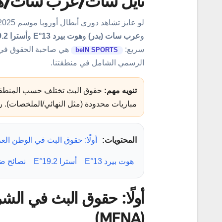
نايل سات/عرب سات/هو
لو عايز تشاهد دوري أبطال أوروبا موسم 2025 بسهولة، جمعنا لك في هذا الدليل القنوات الأهم على
و
عرب سات (بدر)
و
هوت بيرد 13°E
و
أسترا 19.2°E
سريع:
beIN SPORTS
الرسمي الشامل في منطقتنا.
تنويه مهم:
حقوق البث تختلف حسب المنطقة،
مباريات محدودة (مثل النهائي/الملخصات). را
المحتويات:
أولًا: حقوق البث في الوطن الع
هوت بيرد 13°E
أسترا 19.2°E
نصائح ضب
أولًا: حقوق البث في الش
(MENA)