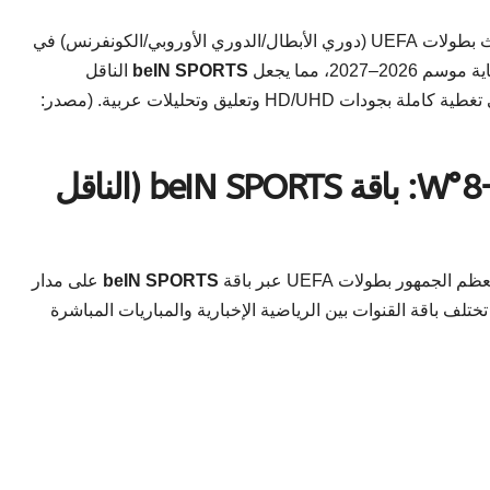
تمديد حقوق بث بطولات UEFA (دوري الأبطال/الدوري الأوروبي/الكونفرنس) في
20، مما يجعل
beIN SPORTS
الناقل
الرسمي الأول للمسابقة في منطقتنا. هذا يعني تغطية كاملة بجودات HD/UHD وتعليق وتحليلات عربية. (مصدر:
نايل سات / إيوتلسات 7–8°W: باقة beIN SPORTS (الناقل
ور بطولات UEFA عبر باقة
beIN SPORTS
على مدار
 درجات غربًا (نايل سات/إيوتلسات West). تختلف باقة القنوات بين الرياضية الإخبارية والمباريات المباشرة