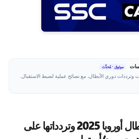
سات
موثوق · مُحدَّث
ت وترددات دوري الأبطال، مع نصائح عملية لضبط الاستقبال.
القنوات الناقلة لدوري أبطال أوروبا 2025 وتردداتها على