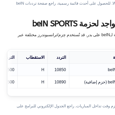
الترددات أعلاه أمثلة عملية متداولة لموقع 7–8°W. للحصول على أحدث قائمة رسمية، راجع صفحة ترددات beIN
لمن يفضل استقبال 26°E، تتوفر باقات رياضية لـbeIN على بدر. قد تُستخدم حِزم/ترانسبوندرز مختلفة عبر
ة
التردد
الاستقطاب
الترميز
27500
H
10850
be
ضافية)
10890
H
27500
فية على نفس الحزم وقت تداخل المباريات. راجع الجدول الإلكتروني للبرامج على