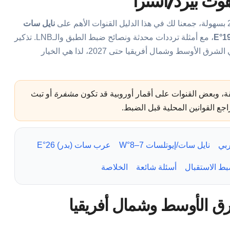
ت بيرد/أسترا
نايل سات
، مع أمثلة ترددات محدثة ونصائح ضبط الطبق والـLNB. تذكير
هي صاحبة الحقوق في الشرق الأوسط وشمال أفريقيا حتى 2027، لذا هي الخيار
 وبعض القنوات على أقمار أوروبية قد تكون
مشفرة
أو تبث
جع القوانين المحلية قبل الضبط.
ربي
نايل سات/إيوتلسات 7–8°W
عرب سات (بدر) 26°E
ط الاستقبال
أسئلة شائعة
الخلاصة
رق الأوسط وشمال أفريقيا