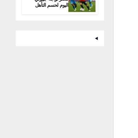
اليوم لحسم التأهل
للمونديال
FEC
النظام
DVB-S2 8PSK
2/3
DVB-S2 8PSK
2/3