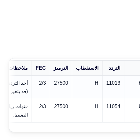
التردد
الاستقطاب
الترميز
FEC
ملاحظات
2/3
27500
H
11013
(قد يتغير دوريًا
11054
H
27500
2/3
قنوات رياضية/
الضبط.