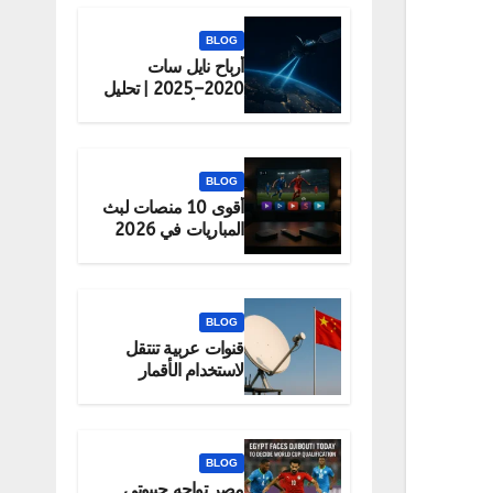
BLOG
أرباح نايل سات
2020–2025 | تحليل
شامل لأداء الشركة
BLOG
أقوى 10 منصات لبث
المباريات في 2026
(قانونية 100%)
أحد الترددات الشائعة لحزمة beIN على غرب 7–8°
).
BLOG
قنوات عربية تنتقل
لاستخدام الأقمار
منوعة؛ راجع آخر تحديث قبل
الصينية رسميًا
BLOG
مصر تواجه جيبوتي