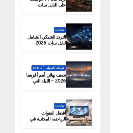
على النايل سات
2026 – الحقيقة
والبديل الرسمي
للمشاهدة
BLOG
التردد الشبكي الشامل
لنايل سات 2026
لتحميل أكبر عدد
قنوات دفعة واحدة
ترددات القنوات
BLOG
نصف نهائي أمم أفريقيا
2026 – الليلة التي
تحدد البطل
BLOG
أفضل القنوات
الرياضية المجانية في
2026