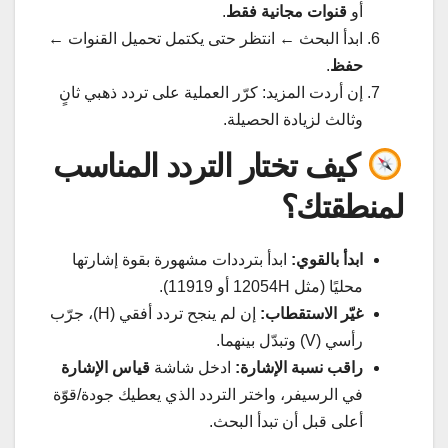
أو
قنوات مجانية فقط
.
ابدأ البحث ← انتظر حتى يكتمل تحميل القنوات ←
حفظ
.
إن أردت المزيد: كرّر العملية على تردد ذهبي ثانٍ
وثالث لزيادة الحصيلة.
كيف تختار التردد المناسب
لمنطقتك؟
ابدأ بالقوي:
ابدأ بترددات مشهورة بقوة إشارتها
محليًا (مثل 12054H أو 11919).
غيّر الاستقطاب:
إن لم ينجح تردد أفقي (H)، جرّب
رأسي (V) وتبدّل بينهما.
راقب نسبة الإشارة:
ادخل شاشة
قياس الإشارة
في الرسيفر، واختر التردد الذي يعطيك جودة/قوّة
أعلى قبل أن تبدأ البحث.