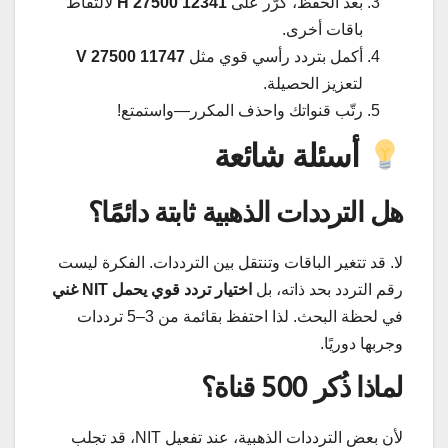
بعد الحفظ، كرّر على
12341 H 27500
لالتقاط
باقات أخرى.
أكمل بتردد رأسي قوي مثل
11747 V 27500
لتعزيز الحصيلة.
رتّب قنواتك واحذف المكرر—واستمتع!
أسئلة شائعة
هل الترددات الذهبية ثابتة دائمًا؟
لا. قد تتغير الباقات وتنتقل بين الترددات. الفكرة ليست
رقم التردد بحد ذاته، بل
اختيار تردد قوي يحمل NIT غني
في لحظة البحث. لذا احتفظ بقائمة من 3–5 ترددات
وجربها دوريًا.
لماذا ذُكر 500 قناة؟
لأن بعض الترددات الذهبية، عند تفعيل NIT، قد تجلب