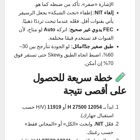
الإشارة «صفر». تأكد من ضبطه كما هو.
إلغاء NIT:
إطفاء «بحث الشبكة» يجعل الرسيفر
يأتي بقنوات أقل. فعّله عندما تبحث ترددًا ذهبيًا.
FEC يدوي غير صحيح:
اتركه
Auto
لو متاح، لأن
القنوات قد تستخدم قيمًا مختلفة.
طبق صغير جدًا/مائل:
لو الجودة تتأرجح بين 30–
60%، اضبط اتجاه الطبق وSkew حتى تستقر فوق
70% إن أمكن.
خطة سريعة للحصول
على أقصى نتيجة
ابدأ بـ
12054 H 27500
أو
11919
(H/V حسب
استقبال جهازك).
فعّل
NIT
، وابحث «الكل» أو «المجاني فقط»
حسب رغبتك.