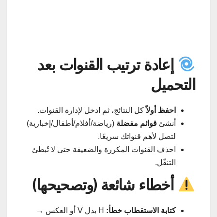
إعادة ترتيب القنوات بعد
التحميل
احفظ أولاً
كل النتائج، ثم ادخل لإدارة القنوات.
أنشئ
قوائم مفضلة
(رياضة/أفلام/أطفال/إخبارية)
لتصل لأهم قنواتك سريعًا.
احذف القنوات المكررة والضعيفة حتى لا تُبطئ
التنقّل.
أخطاء شائعة (وتصحيحها)
كتابة الاستقطاب خطأ:
H بدل V أو العكس →