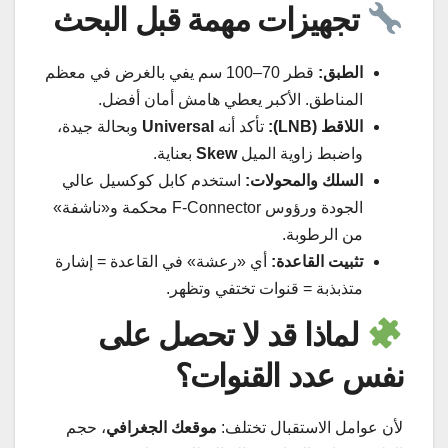
تجهيزات مهمة قبل البحث
الطبق:
قطر 70–100 سم يفي بالغرض في معظم
المناطق. الأكبر يعطي هامش أمان أفضل.
اللاقط (LNB):
تأكد أنه
Universal
وبحالة جيدة،
واضبط زاوية الميل
Skew
بعناية.
السلك والمحولات:
استخدم كابل كوكسيل عالي
الجودة ورؤوس F-Connector محكمة و«ناشفة»
من الرطوبة.
تثبيت القاعدة:
أي «رعشة» في القاعدة = إشارة
متذبذبة = قنوات تختفي وتظهر.
لماذا قد لا تحصل على
نفس عدد القنوات؟
لأن عوامل الاستقبال تختلف:
موقعك الجغرافي
، حجم