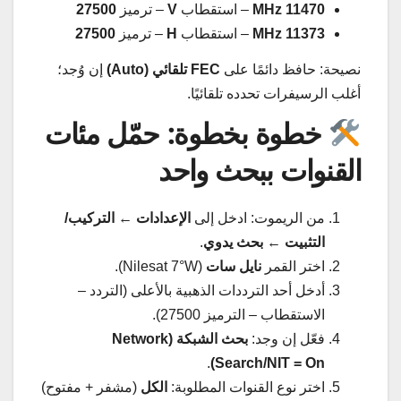
11470 MHz
– استقطاب
V
– ترميز
27500
11373 MHz
– استقطاب
H
– ترميز
27500
نصيحة: حافظ دائمًا على
FEC تلقائي (Auto)
إن وُجد؛
أغلب الرسيفرات تحدده تلقائيًا.
خطوة بخطوة: حمّل مئات
القنوات ببحث واحد
من الريموت: ادخل إلى
الإعدادات
←
التركيب/
التثبيت
←
بحث يدوي
.
اختر القمر
نايل سات
(Nilesat 7°W).
أدخل أحد الترددات الذهبية بالأعلى (التردد –
الاستقطاب – الترميز 27500).
فعّل إن وجد:
بحث الشبكة (Network
.
Search/NIT = On)
اختر نوع القنوات المطلوبة:
الكل
(مشفر + مفتوح)