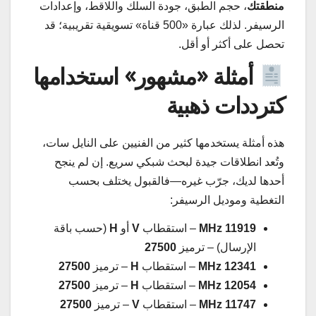
منطقتك
، حجم الطبق، جودة السلك واللاقط، وإعدادات
الرسيفر. لذلك عبارة «500 قناة» تسويقية تقريبية؛ قد
تحصل على أكثر أو أقل.
أمثلة «مشهور» استخدامها
كترددات ذهبية
هذه أمثلة يستخدمها كثير من الفنيين على النايل سات،
وتُعد انطلاقات جيدة لبحث شبكي سريع. إن لم ينجح
أحدها لديك، جرّب غيره—فالقبول يختلف بحسب
التغطية وموديل الرسيفر:
11919 MHz
– استقطاب
V
أو
H
(حسب باقة
الإرسال) – ترميز
27500
12341 MHz
– استقطاب
H
– ترميز
27500
12054 MHz
– استقطاب
H
– ترميز
27500
11747 MHz
– استقطاب
V
– ترميز
27500