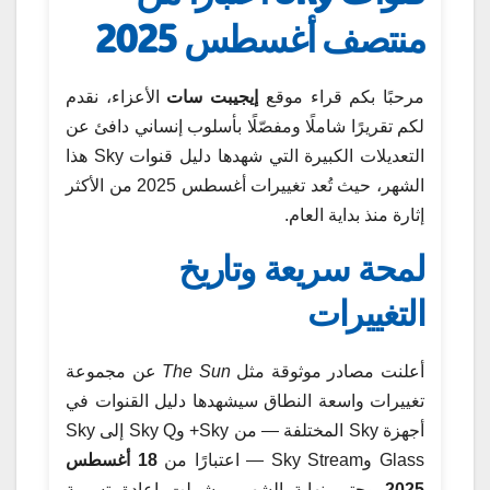
منتصف أغسطس 2025
مرحبًا بكم قراء موقع
إيجيبت سات
الأعزاء، نقدم
لكم تقريرًا شاملًا ومفصّلًا بأسلوب إنساني دافئ عن
التعديلات الكبيرة التي شهدها دليل قنوات Sky هذا
الشهر، حيث تُعد تغييرات أغسطس 2025 من الأكثر
إثارة منذ بداية العام.
لمحة سريعة وتاريخ
التغييرات
أعلنت مصادر موثوقة مثل
The Sun
عن مجموعة
تغييرات واسعة النطاق سيشهدها دليل القنوات في
أجهزة Sky المختلفة — من Sky+ وSky Q إلى Sky
Glass وSky Stream — اعتبارًا من
18 أغسطس
2025
وحتى نهاية الشهر، وشملت إعادة تسمية