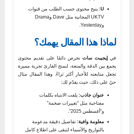
U:
يتيح محتوى حسب الطلب من قنوات
UKTV المجانية مثل Dave وDrama
وYesterday.
لماذا هذا المقال يهمك؟
في
إيجيبت سات
نحرص دائمًا على تقديم محتوى
يجمع بين الدقة والمتعة، لنمنح القارئ تجربة مميزة
تجعل متابعته للأخبار أكثر ثراءً. وهذا المقال مثال
حيّ على ذلك، حيث يقدّم لك:
عنوان جاذب:
يلفت الانتباه بكلمات
مفتاحية مثل “تغييرات ضخمة”
و“أغسطس 2025”.
معلومة وافية:
تفاصيل دقيقة مدعومة
بالتواريخ والأسماء لتبقى على اطلاع كامل