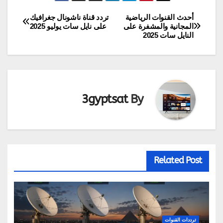
أحدث القنوات الرياضية
تردد قناة ناشونال جغرافيك
تصفّح
المجانية والمشفرة على
على نايل سات يوليو 2025
النايل سات 2025
المقالات
3gyptsat
By
Related Post
ترددات القنوات