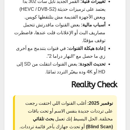
تغييرات فنية:
القمر الجديد نايل سات 302 بدأ
يعتمد على ترميزات حديثة (HEVC / DVB-S2)
وبعض الأجهزة القديمة مش بتلتقطها كويس.
أسباب مالية:
بعض القنوات ماقدرتش تتحمل
مصاريف البث أو الإعلانات قلت عندها، فاضطرت
توقف مؤقتًا.
إعادة هيكلة القنوات:
في قنوات بتندمج مع أخرى
زي ما حصل مع “النهار دراما 2”.
تحديث الجودة:
بعض القنوات انتقلت من SD إلى
HD أو 4K وده بيغيّر التردد تمامًا.
Reality Check
نوفمبر 2025:
أغلب القنوات اللي اختفت رجعت
على ترددات جديدة بنفس الاسم أو تحت باقات
مختلفة. الحل البسيط إنك تعمل
بحث تلقائي
(Blind Scan)
أو تحدث جهازك بآخر قائمة ترددات.