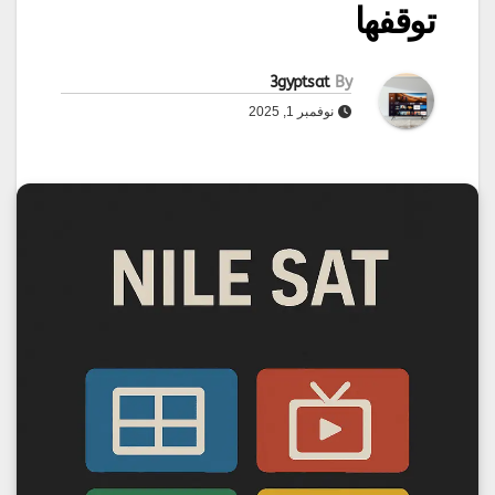
توقفها
3gyptsat
By
نوفمبر 1, 2025