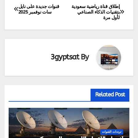
إطلاق قناة رياضية سعودية
قنوات جديدة على نايل
تصفّح
بتقنيات الذكاء الصناعي
سات نوفمبر 2025
لأول مرة
المقالات
3gyptsat
By
Related Post
ترددات القنوات