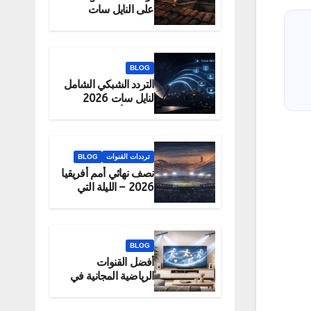
على النايل سات
2026 – الحقيقة
والبديل الرسمي
للمشاهدة
BLOG
التردد الشبكي الشامل
لنايل سات 2026
لتحميل أكبر عدد
قنوات دفعة واحدة
ترددات القنوات
BLOG
نصف نهائي أمم أفريقيا
2026 – الليلة التي
تحدد البطل
BLOG
أفضل القنوات
الرياضية المجانية في
2026