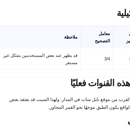
لية
معامل
ملاحظة
يز
التصحيح
قد يظهر عند بعض المستخدمين بشكل غير
3/4
مستقر
ه القنوات فعليًا
يلية تبث عادة عبر قمر AMOS الموجود بالقرب من موقع نايل سات في المدار. ولهذا السبب قد يعتقد بعض
اقع يكون الطبق موجهًا نحو القمر المجاور.