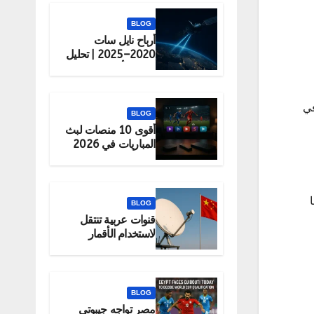
BLOG
أرباح نايل سات
2020–2025 | تحليل
شامل لأداء الشركة
في
BLOG
أقوى 10 منصات لبث
المباريات في 2026
(قانونية 100%)
BLOG
قنوات عربية تنتقل
لاستخدام الأقمار
الصينية رسميًا
BLOG
مصر تواجه جيبوتي