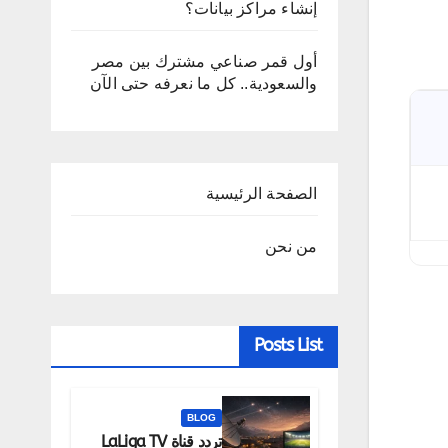
إنشاء مراكز بيانات؟
أول قمر صناعي مشترك بين مصر
والسعودية.. كل ما نعرفه حتى الآن
الصفحة الرئيسية
من نحن
Posts List
BLOG
تردد قناة LaLiga TV