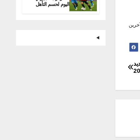
اليوم لحسم التأهل
للمونديال
آخرين
 MBC Persia الجديد
2