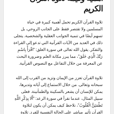
الكريم
تلاوة القرآن الكريم تحمل أهمية كبيرة في حياة
المسلمين ولا تقتصر فقط على الجانب الروحي، بل
تسهم أيضًا في تنمية الجوانب العقلية والشخصية. يتجلى
ذلك في العديد من الآيات القرآنية التي تدعو إلى القراءة
والتفكر. يقول الله تعالى في سورة العلق: “اقْرَأْ بِاسْمِ
رَبِّكَ الَّذِي خَلَقَ”، مما يبرز مكانة العلم وضرورة البحث
عن المعرفة من خلال التفاعل مع النصوص القرآنية.
تلاوة القرآن تعزز من الإيمان وتزيد من القرب إلى الله
سبحانه وتعالى. من خلال الاستماع إلى آياته وتدبرها،
يمكن للإنسان أن يشعر بالسكينة والطمأنينة. فعلى
سبيل المثال، عندما نقرأ في سورة الرعد: “أَلَا بِذِكْرِ اللَّهِ
تَطْمَئِنُّ الْقُلُوبُ”، نلاحظ كيف يمكن أن يكون لتلاوة
القرآن تأثير مباشر على الحالة النفسية للفرد. تلاوة