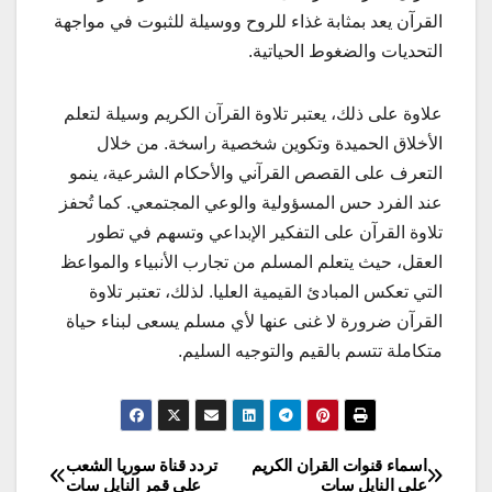
القرآن يعد بمثابة غذاء للروح ووسيلة للثبوت في مواجهة
التحديات والضغوط الحياتية.
علاوة على ذلك، يعتبر تلاوة القرآن الكريم وسيلة لتعلم
الأخلاق الحميدة وتكوين شخصية راسخة. من خلال
التعرف على القصص القرآني والأحكام الشرعية، ينمو
عند الفرد حس المسؤولية والوعي المجتمعي. كما تُحفز
تلاوة القرآن على التفكير الإبداعي وتسهم في تطور
العقل، حيث يتعلم المسلم من تجارب الأنبياء والمواعظ
التي تعكس المبادئ القيمية العليا. لذلك، تعتبر تلاوة
القرآن ضرورة لا غنى عنها لأي مسلم يسعى لبناء حياة
متكاملة تتسم بالقيم والتوجيه السليم.
اسماء قنوات القران الكريم
تردد قناة سوريا الشعب
تصفّح
على النايل سات
على قمر النايل سات