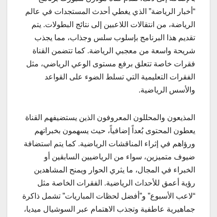
“أخبار الرياضة” الذي يغطي أحدث المستجدات في عالم
الرياضة، من انتقالات اللاعبين إلى نتائج البطولات. يتم
تقديم هذا البرنامج بإسلوب سلس وجذاب، مما يجذب
شريحة واسعة من معجبي الرياضة. كما تتضمن القناة
فقرات خاصة تتعلق برفع مستوى الوعي الرياضي، مثل
الفقرات التعليمية التي تسلط الضوء على القواعد
والأسس الرياضية.
المذيعون والمحللون المعروفون الذين يستضيفهم القناة
يعطون المحتوى بُعداً إضافياً، حيث يسهمون بخبراتهم
ورؤاهم في إثراء المناقشات الرياضية. كما يتم استضافة
ضيوف متميزين، سواء من الرياضيين السابقين أو
الخبراء في المجال، ما يثري الحوار ويمنح المشاهدين
رؤية أعمق للأحداث الرياضية. الفقرات الخاصة مثل
“لاعب الأسبوع” و”أفضل لحظات المباريات” تشمل ذاكرة
جماهيرية عاطفية وتجذب الاهتمام عبر السوشيال ميديا،