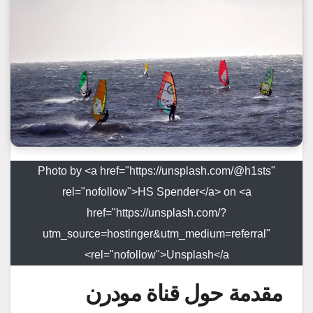
Photo by <a href="https://unsplash.com/@h1sts"
rel="nofollow">HS Spender</a> on <a
href="https://unsplash.com/?
utm_source=hostinger&utm_medium=referral"
rel="nofollow">Unsplash</a>
مقدمة حول قناة مودرن