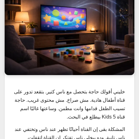
خليني أقولك حاجة بتحصل مع ناس كتير. بتقعد تدور على
قناة أطفال هادية. مش صراخ. مش محتوى غريب. حاجة
تسيب الطفل قدامها وانت مطمن. وساعتها غالبًا اسم
قناة 5 Kids بيطلع في البحث.
المشكلة بقى إن القناة أحيانًا تظهر عند ناس وتختفي عند
ناس تانية. وده بيخلي ناس تفتكر إن القناة اتقفلت.