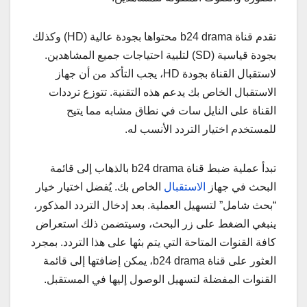
تقدم قناة b24 drama محتواها بجودة عالية (HD) وكذلك
بجودة قياسية (SD) لتلبية احتياجات جميع المشاهدين.
لاستقبال القناة بجودة HD، يجب التأكد من أن جهاز
الاستقبال الخاص بك يدعم هذه التقنية. تتوزع ترددات
القناة على النايل سات في نطاق مشابه مما يتيح
للمستخدم اختيار التردد الأنسب له.
تبدأ عملية ضبط قناة b24 drama بالذهاب إلى قائمة
البحث في جهاز
الاستقبال
الخاص بك. يُفضل اختيار خيار
“بحث شامل” لتسهيل العملية. بعد إدخال التردد المذكور،
ينبغي الضغط على زر البحث، وسيتضمن ذلك استعراض
كافة القنوات المتاحة التي يتم بثها على هذا التردد. بمجرد
العثور على قناة b24 drama، يمكن إضافتها إلى قائمة
القنوات المفضلة لتسهيل الوصول إليها في المستقبل.