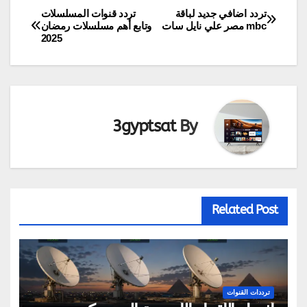
تردد اضافي جديد لباقة
تردد قنوات المسلسلات
تصفّح
mbc مصر علي نايل سات
وتابع أهم مسلسلات رمضان
2025
المقالات
3gyptsat
By
Related Post
ترددات القنوات