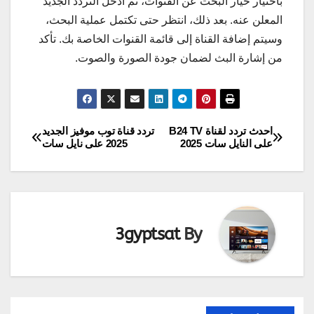
باختيار خيار البحث عن القنوات، ثم أدخل التردد الجديد
المعلن عنه. بعد ذلك، انتظر حتى تكتمل عملية البحث،
وسيتم إضافة القناة إلى قائمة القنوات الخاصة بك. تأكد
من إشارة البث لضمان جودة الصورة والصوت.
احدث تردد لقناة B24 TV
تردد قناة توب موفيز الجديد
تصفّح
على النايل سات 2025
2025 على نايل سات
المقالات
3gyptsat
By