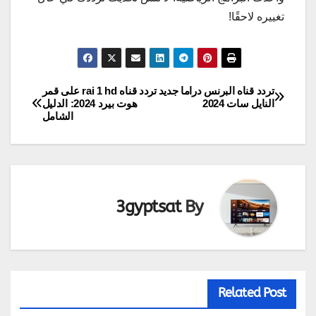
تغييره لاحقًا!
تردد قناه البرنس دراما جديد
تردد قناه rai 1 hd على قمر
تصفّح
النايل سات 2024
هوت بيرد 2024: الدليل
الشامل
المقالات
3gyptsat
By
Related Post