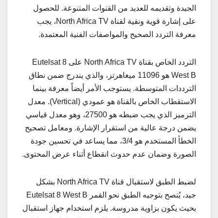
الجيدة وتقديمه للعديد من القنوات المتنوعة. للحصول
على إشارة قوية ونقية لقناة North Africa TV، يجب
معرفة التردد الصحيح والمواصفات الفنية المعتمدة.
التردد الخاص بقناة North Africa TV على Eutelsat 8
West B هو 11096 ميغاهرتز، والذي يندرج ضمن نطاق
الترددات المتوسطة. يستوجب الأمر أيضاً معرفة بينما
الاستقطاب الخاص بالقناة هو عمودي (Vertical). معدل
الترميز الذي يجب ضبطه هو 27500، وهو معدل قياسي
يضمن درجة عالية من استقرار الإشارة. ومعامل تصحيح
الخطأ المستخدم هو 3/4، مما يساعد في تحسين جودة
الصورة وضمان عدم حدوث انقطاع أثناء عرض المحتوى.
لضبط الطبق لاستقبال قناة North Africa TV بشكل
جيد، يُنصح بتوجيه الطبق نحو القمر Eutelsat 8 West B
بحيث يكون بزاوية مدروسة. يلزم استخدام جهاز استقبال