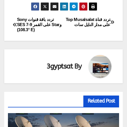
تردد قناة Top Musalsalat
تردد باقة قنوات Sony
تصفّح
على مدار النايل سات
وStar على القمر SES 7-9
(108.3° E)
المقالات
3gyptsat
By
Related Post