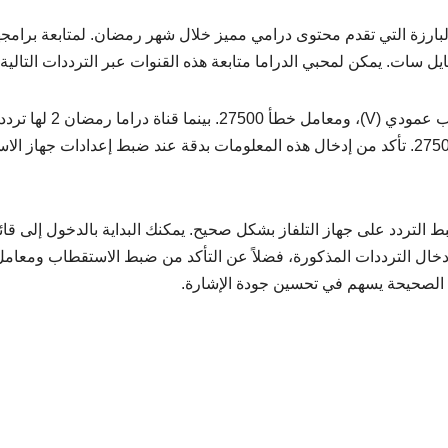
ان 1 ودراما رمضان 2 من القنوات البارزة التي تقدم محتوى درامي مميز خلال شهر رمضان. لمتابعة برامج
ات. يمكن لمحبي الدراما متابعة هذه القنوات عبر الترددات التالية:
يتمثل تردد قناة دراما رمضان 1 في 11680 ، مع استقطاب عمودي (V)، ومعامل خطأ 27500. بينما قناة دراما رمضان 2 لها تر
12341، يحتوي على استقطاب أفقي (H) ومعامل خطأ 27500. تأكد من إدخال هذه المعلومات بدقة عند ضبط إعدادات جهاز 
 التردد على جهاز التلفاز بشكل صحيح. يمكنك البداية بالدخول إلى قائ
ن إدخال الترددات المذكورة، فضلاً عن التأكد من ضبط الاستقطاب ومعام
 الصحيحة يسهم في تحسين جودة الإشارة.