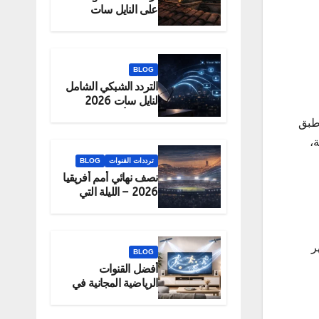
على النايل سات
2026 – الحقيقة
والبديل الرسمي
للمشاهدة
BLOG
التردد الشبكي الشامل
لنايل سات 2026
لتحميل أكبر عدد
طبق
قنوات دفعة واحدة
،
ترددات القنوات
BLOG
نصف نهائي أمم أفريقيا
2026 – الليلة التي
تحدد البطل
هر
BLOG
أفضل القنوات
الرياضية المجانية في
2026