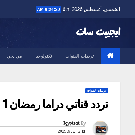
Ski
الخميس. أغسطس 6th, 2026
6:24:21 AM
t
conten
ايجيبت سات
ترددات القنوات
تكنولوجيا
من نحن
ترددات القنوات
تردد قناتي دراما رمضان 1 ودراما رمضان 2 علي نايل سات
3gyptsat
By
مارس 9, 2025