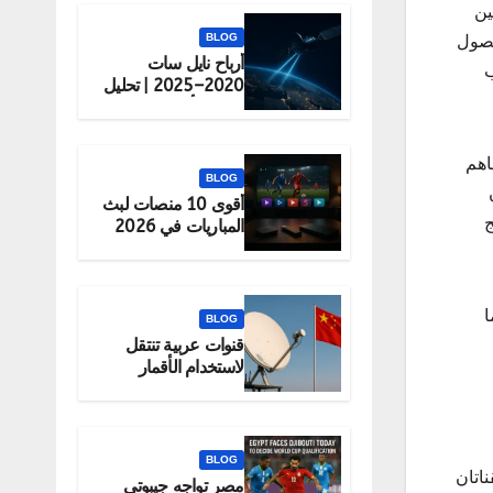
ين
BLOG
حصول
أرباح نايل سات
ب
2020–2025 | تحليل
شامل لأداء الشركة
اهم
BLOG
أقوى 10 منصات لبث
ج
المباريات في 2026
(قانونية 100%)
 مما
BLOG
قنوات عربية تنتقل
لاستخدام الأقمار
الصينية رسميًا
BLOG
لقناتان
مصر تواجه جيبوتي