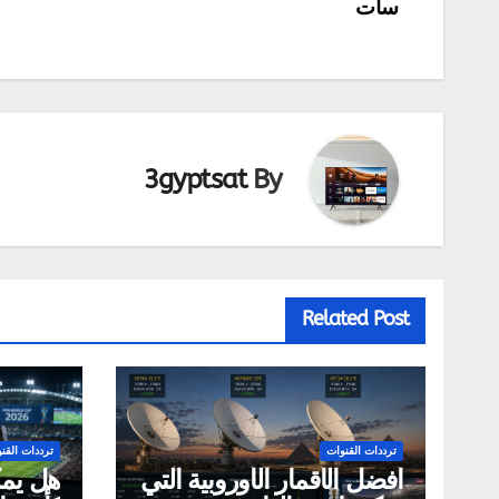
سات
المقالات
3gyptsat
By
Related Post
ترددات القنوات
ترددات القن
أفضل الأقمار الأوروبية التي
هل يمك