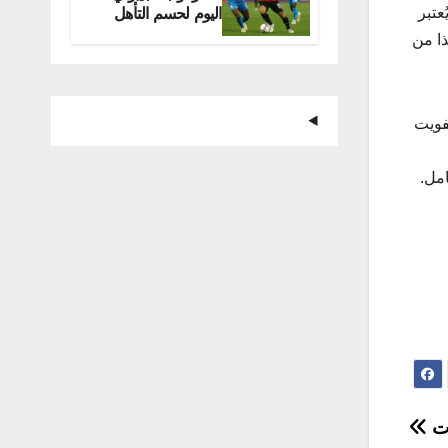
اليوم لحسم التأهل
عتبر
للمونديال
م، لذا من
فويت
مل.