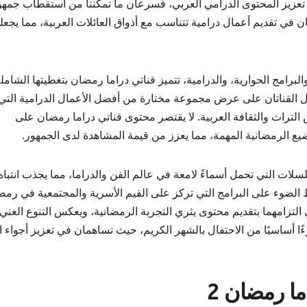
 تعزيز المحتوى الدرامي العربي، فسرعان ما تمكنتا من استقطاب جمهو
ن في تقديم أعمال درامية تتناسب مع أذواق العائلات العربية، مما يجعل
امج الحوارية، والدرامية، تتميز قناتي دراما رمضان بتغطيتها الشامل
ل القناتان على عرض مجموعة مختارة من أفضل الأعمال الدرامية التي
تراث والثقافة العربية. لا يقتصر محتوى قناتي دراما رمضان على
ضيع الرمضانية المهمة، مما يعزز من قيمة المشاهدة لدى الجمهور.
سلات التي تحمل أسماءً لامعة في عالم الفن والدراما، مما يجذب انتباه
 الضوء على البرامج التي تركز على القيم الأسرية والمجتمعية في رمض
، تؤكد قناتي دراما رمضان 1 ودراما رمضان 2 على التزامهما بتقديم محتوى يثري التجربة الرمضانية، ويعكس التنوع ال
جزءًا أساسيًا من الاحتفال بالشهر الكريم، حيث تساهمان في تعزيز أجواء 