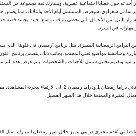
ور أحداثه حول قضايا اجتماعية عصرية، ويشارك فيه مجموعة من الممثل
ير سامي شعراوي. سيعرض المسلسل أيام الأحد والثلاثاء، مما يضمن 
“أسرار الليل” من الأعمال التي تحظى بترقب واسع، حيث يجسد قصة ح
 مهاراته في السرد.
 البرامج الرمضانية المميزة، مثل برنامج “رمضان في قلوبنا” الذي يس
رزة ومناقشة مواضيع تعني المجتمع. بجانب ذلك، يتضمن برنامج “فنون
درامية وتقديم تحليل شامل للأحداث والشخصيات. يتم عرض هذه البرام
بفضل هذه المجموعة من المسلسلات والبرامج، تسعى قناتي دراما رمضان 1 ودراما رمضان 2 إلى الارتقاء بتجربة المشاهدة،
مال المثيرة والممتعة خلال هذا الشهر الفضيل.
رمضان 1 ودراما رمضان 2 من أبرز القنوات التي تُقدم محتوى درامي مميز خلال شهر رمضان المبارك. تمثل ا