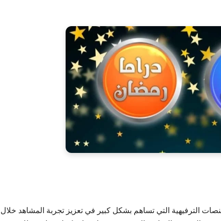
 رمضان 1 ودراما رمضان 2 من أبرز المنصات الترفيهية التي تساهم بشكل كبير في تعزيز تجربة المشاهد خل