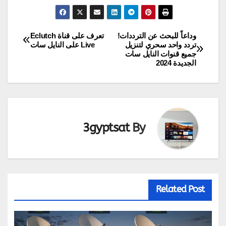
وداعاً للبحث عن الترددات!
تعرف على قناة Eclutch
تصفّح
تردد واحد سحري لتنزيل
Live على النايل سات
جميع قنوات النايل سات
المقالات
الجديدة 2024
3gyptsat
By
Related Post