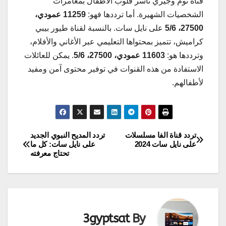
قناة توم وجيري تأسر قلوب الأطفال بمغامرات
الشخصيات الشهيرة. أما ترددها فهو:
11259 عمودي،
27500، 5/6
على نايل سات. بالنسبة لقناة طيور بيبي
كراميش، تتميز بمحتواها التعليمي عبر الأغاني والأفلام،
وترددها هو:
11603 عمودي، 27500، 5/6
. يمكن للعائلات
الاستفادة من هذه القنوات في توفير محتوى آمن ومفيد
لأطفالهم.
تردد قناة الفا مسلسلات
تردد المديح النبوي الجديد
تصفّح
على نايل سات 2024
على نايل سات: كل ما
تحتاج معرفته
المقالات
3gyptsat
By