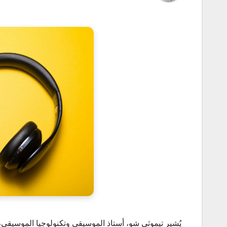
يُشير تيموثي شو، أستاذ الموسيقى وتكنولوجيا الموسيقى