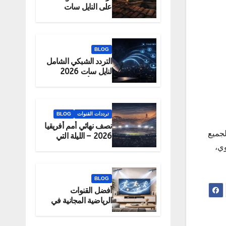
على النايل سات
2026 – الحقيقة
والبديل الرسمي
للمشاهدة
BLOG
التردد الشبكي الشامل
لنايل سات 2026
لتحميل أكبر عدد
قنوات دفعة واحدة
ترددات القنوات
BLOG
نصف نهائي أمم أفريقيا
لجميع
2026 – الليلة التي
تحدد البطل
ي،
BLOG
أفضل القنوات
الرياضية المجانية في
2026