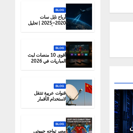
BLOG
أرباح نايل سات
2020–2025 | تحليل
شامل لأداء الشركة
BLOG
أقوى 10 منصات لبث
المباريات في 2026
(قانونية 100%)
BLOG
قنوات عربية تنتقل
لاستخدام الأقمار
الصينية رسميًا
BLOG
ن
مصر تواجه جيبوتي