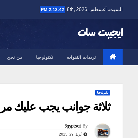
Ski
السبت. أغسطس 8th, 2026
2:13:43 PM
t
conten
ايجيبت سات
ترددات القنوات
تكنولوجيا
من نحن
تكنولوجيا
ثلاثة جوانب يجب عليك مرا
3gyptsat
By
أبريل 29, 2025