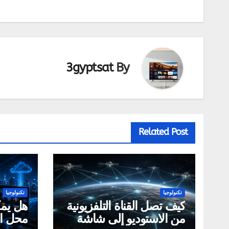
المقالات
3gyptsat
By
Related Post
تكنولوجيا
تكنولوجيا
كيف تصل القناة التلفزيونية
هل يمك
من الاستوديو إلى شاشة
محل ال