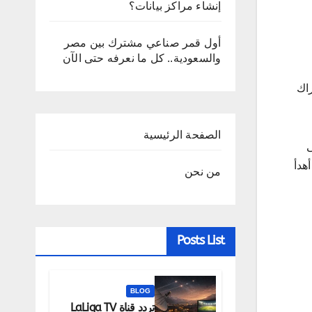
إنشاء مراكز بيانات؟
أول قمر صناعي مشترك بين مصر
والسعودية.. كل ما نعرفه حتى الآن
راك
الصفحة الرئيسية
ى
هدأ
من نحن
Posts List
BLOG
تردد قناة LaLiga TV