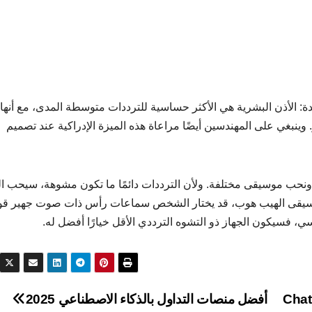
دة: الأذن البشرية هي الأكثر حساسية للترددات متوسطة المدى، مع أنها
مًا على سماع كل شيء بين 20 و20,000 هرتز. وينبغي على المهندسين أيضًا مراعاة هذه الميزة الإدراكية عند تصميم
ن، ونحب موسيقى مختلفة. ولأن الترددات دائمًا ما تكون مشوهة، سيحب ا
ى موسيقى الهيب هوب، قد يختار الشخص سماعات رأس ذات صوت جهير قو
، فسيكون الجهاز ذو التشوه الترددي الأقل خيارًا أفضل له.
أفضل منصات التداول بالذكاء الاصطناعي 2025